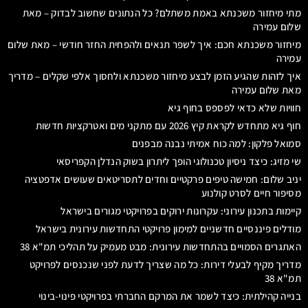
מתי מיחזור משכנתא באמת משתלם? כל הנתונים שחשוב לבדוק – מאת
שלום עמירה
מיחזור משכנתא חכם: איך לשפר תנאים ולהפחית החזר חודשי – מאת שלום
עמירה
איך לזהות שהגיע הזמן לבצע מיחזור משכנתא ולחסוך אלפי שקלים – מדריך
מאת שלום עמירה
חוויות שלא כדאי לפספס בחוף גיא
חוף גיא מתחדש לקראת קיץ 2026 עם מתקני מים ואטרקציות חדשות
סמואל פלקון: למה כוח אמיתי נבנה מבפנים
שי מזיג: כיצד ניסיון טכנולוגי הופך ליתרון בשוק הנדלן הקפריסאי
יניב שלום: חמישה טיפים פרקטיים וחדים לתסריטאים שעושים אדפטציה
מסיפור חיים לסרט קולנוע
קיימות בתכנון עירוני: עקרונות ירוקים בפרויקטי מגורים בישראל
מודלים פיננסיים חדשניים למימון פרויקטי התחדשות עירונית בישראל
האתגרים הסמויים בהתחדשות עירונית: מבט מעמיק על תהליכי תמ"א 38
מדריך מקיף לבעלי דירות: כל מה שצריך לדעת לפני שנכנסים לפרויקט
תמ"א 38
בנייה קהילתית: כיצד לשמר את המרקם החברתי בפרויקטי פינוי-בינוי