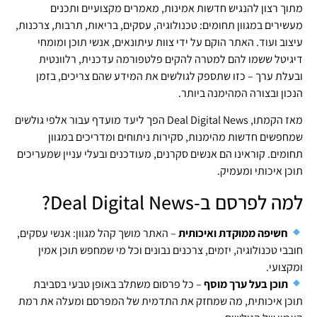
מתוך רצון להנגיש חדשות אמינות, מאמרים מקצועיים ותכנים
מעשירים במגוון תחומים: טכנולוגיה, עסקים, בריאות, תרבות, צרכנות,
עיצוב ועוד. האתר הוקם על ידי צוות עיתונאים, אנשי תוכן ומומחי
דיגיטל ששמו להם למטרה להקים פלטפורמה עדכנית, רלוונטית
ובעלת ערך – כזו שתספק לגולשים את המידע שהם צריכים, בזמן
הנכון ובצורה המהימנה ביותר.
מאז הקמתו, Deal Digital News הפך ליעד מועדף עבור אלפי גולשים
שמחפשים חדשות מהימנות, סקירות ניתוחים ומדריכים במגוון
תחומים. קוראינו הם אנשים סקרנים, מעודכנים ובעלי עניין שמעריכים
תוכן איכותי ומעמיק.
למה לפרסם ב-Deal Digital News?
חשיפה ממוקדת ואיכותית
– האתר מושך קהל מגוון: אנשי עסקים,
חובבי טכנולוגיה, יזמים, צרכנים נבונים וכל מי שמחפש תוכן אמין
ומקצועי.
תוכן בעל ערך מוסף
– כל פרסום משתלב באופן טבעי בסביבת
תוכן איכותית, מה שמחזק את התדמית של המפרסם ומעלה את רמת