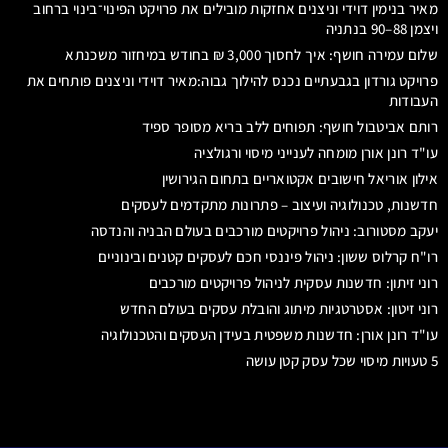
מאיר בנימין דוידי וניצנים אחזקות מובילים את פרויקט הפינוי־בינוי ברחוב
ויצמן 88–90 בנתניה
שלום עמירה חושף: איך לחסוך 3,000 ₪ בחודש במיחזור משכנתא
פרויקט גורדון בגבעתיים נכנס להילוך גבוה:מאיר דוידי וניצנים פותחים את
העבודות
רותם אביטבול חושף: תפוחים ללב בריא מסופר ספיד
עו"ד רונן אורן מומחה לענייני מיסוי ורגולציה
אילון אוריאל חישובים אקטואריים בתחום הגירושין
חדשנות, טכנולוגיה ועיצוב – פתרונות מתקדמים לעסקים
יעקב מסטורוב: ניהול פרויקטים מורכבים בעולם הבניה והנדסה
רו"ח קרלוס ששון: ניהול פיננסי חכם לעסקים קטנים ובינוניים
רוני זיתון: חדשנות עסקית לניהול פרויקטים מורכבים
רוני זיטון: אסטרטגיות מיתוג והובלת עסקים בעולם החדש
עו"ד רונן אורן: חדשנות משפטית בעידן העסקים והטכנולוגיה
5 טעויות מיסוי שכל עסק קטן עושה